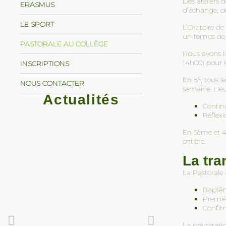
Des ateliers 
ERASMUS
d’échange, de
LE SPORT
L’Oratoire de
un temps de r
PASTORALE AU COLLÈGE
Nous avons la
14h00) pour l
INSCRIPTIONS
e
En 6
, tous 
NOUS CONTACTER
semaine. Deux
Actualités
Continu
Réflexi
En 5ème et 4è
entière.
La tra
La Pastorale 
Baptê
UNSS – Marathon des
En route vers 
Premi
collégiens 2026
2 avril 2026
Confirm
24 avril 2026
La préparatio