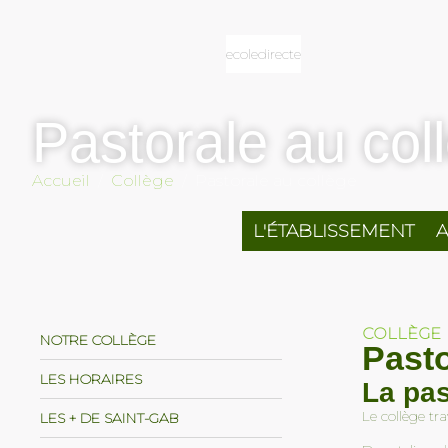
ecoledirecte
Pastorale au col
Accueil
Collège
Pastorale au collège
L'ÉTABLISSEMENT
A
COLLÈGE
NOTRE COLLÈGE
Pasto
LES HORAIRES
La pas
Le collège tr
LES + DE SAINT-GAB