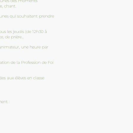
x jeunes des moments
e, chant.
jeunes qui souhaitent prendre
ous les jeudis (de 12h30 à
e, de prière…
 animateur, une heure par
ation de la Profession de Foi
ées aux élèves en classe
ent :
 Figueras :
Cross académique
“La four
enir !
UNSS du collège St
ambassad
Gab Châtellerault
réductio