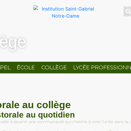
lège
PEL
ÉCOLE
COLLÈGE
LYCÉE PROFESSIONN
rale au collège
torale au quotidien
availle à devenir une communauté qui cherche à vivre l’unité dans la di