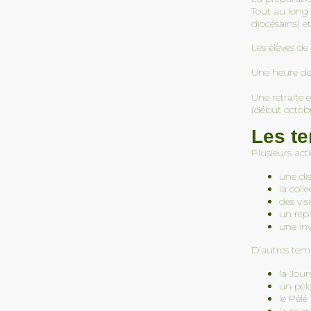
​La semaine Sainte comm
Tout au long 
le dimanche des Rameau
Mercredi après-midi, 20 élèves du
diocésains) e
conduit jusqu’à la joie de 
collège (10 filles et 10 garçons) ont
Résurrection à Pâques. ​C
participé au Marathon des collégiens
Les élèves de
semaine pour se souveni
de la Vienne, organisé dans le cadre
message d’amour de
du Marathon du Futuroscope. 💪 En
Une heure de 
Une retraite 
(début octobr
Les te
Plusieurs act
une di
la coll
des vi
un repa
une inv
D’autres temp
la Jou
un pèl
le Pélé