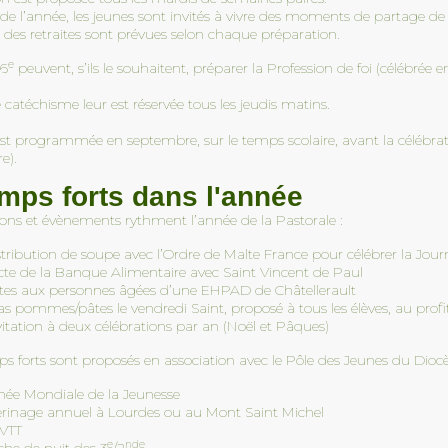
ence avec
de l’année, les jeunes sont invités à vivre des moments de partage de 
x et nous
Nos élèves et l’équipe pédagogique
Nous avons sélecti
t des retraites sont prévues selon chaque préparation.
la
de l’école ont porté avec fierté des
nos plus beaux clic
’est une
chaussettes dépareillées pour afficher
pédagogique. Faites 
e
 6
peuvent, s’ils le souhaitent, préparer la Profession de foi (célébrée 
r du
leur soutien à l’inclusion. ​Les
découvrez Un séjour
chaussettes dépareillées sont un
inspirant pour nos 
catéchisme leur est réservée tous les jeudis matins.
symbole fort de notre diversité.
pro, rendu possible
est programmée en septembre, sur le temps scolaire, avant la célébrat
e).
mps forts dans l'année
ions et évènements rythment l’année de la Pastorale :
stribution de soupe avec l’Ordre de Malte France pour célébrer la Jo
ecte de la Banque Alimentaire avec Saint Vincent de Paul
sites aux personnes âgées d’une EHPAD de Châtellerault
s pommes/pâtes le vendredi Saint, proposé à tous les élèves, au profit
itation à deux célébrations par an (Noël et Pâques)
s forts sont proposés en association avec le Pôle des Jeunes du Diocès
rnée Mondiale de la Jeunesse
erinage annuel à Lourdes ou au Mont Saint Michel
 VTT
e
nde