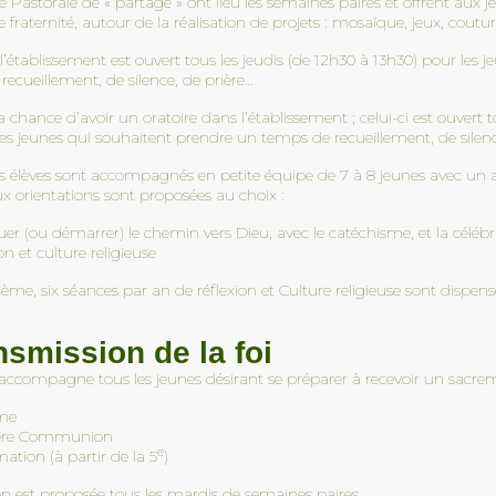
de Pastorale de « partage » ont lieu les semaines paires et offrent au
 fraternité, autour de la réalisation de projets : mosaïque, jeux, coutur
 l’établissement est ouvert tous les jeudis (de 12h30 à 13h30) pour les 
ecueillement, de silence, de prière…
 chance d’avoir un oratoire dans l’établissement ; celui-ci est ouvert t
es jeunes qui souhaitent prendre un temps de recueillement, de silenc
les élèves sont accompagnés en petite équipe de 7 à 8 jeunes avec un
 orientations sont proposées au choix :
er (ou démarrer) le chemin vers Dieu, avec le catéchisme, et la célébr
on et culture religieuse
me, six séances par an de réflexion et Culture religieuse sont dispens
nsmission de la foi
accompagne tous les jeunes désirant se préparer à recevoir un sacrem
me
Pâques
Journée Mondiale de la
Barcelone et
ère Communion
Trisomie 21 !
l’album souv
e
ation (à partir de la 5
)
2 avril 2026
2 avril 2026
n est proposée tous les mardis de semaines paires.