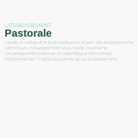
L'ÉTABLISSEMENT
Pastorale
L’école, le collège et le lycée professionnel sont des établissements
catholiques d’enseignement sous tutelle Diocésaine.
Les perspectives pastorale et catéchétique sont parties
intégrantes des finalités éducatives de ces établissements.