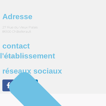
Adresse
27 Rue du Vieux Palais
86100 Châtellerault
contact
l'établissement
05 49 21 05 29
réseaux sociaux