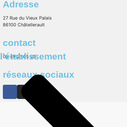
Adresse
27 Rue du Vieux Palais
86100 Châtellerault
contact
l'établissement
05 49 21 05 29
réseaux sociaux